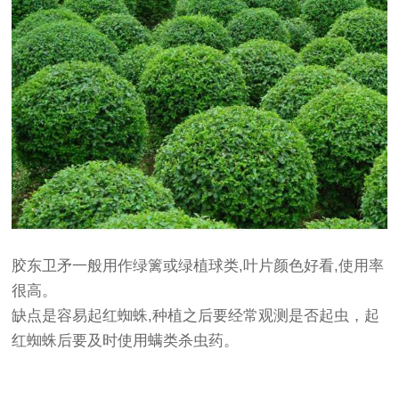
胶东卫矛一般用作绿篱或绿植球类,叶片颜色好看,使用率
很高。
缺点是容易起红蜘蛛,种植之后要经常观测是否起虫，起
红蜘蛛后要及时使用螨类杀虫药。