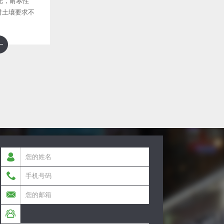
光，耐寒性
对土壤要求不
富含腐殖质的土
。