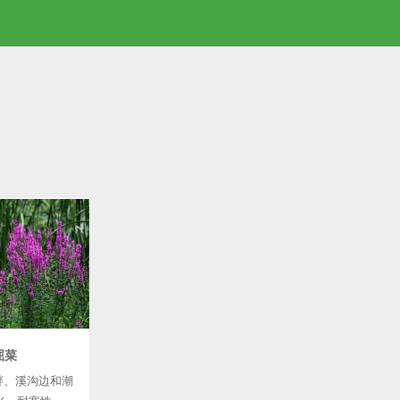
屈菜
畔、溪沟边和潮