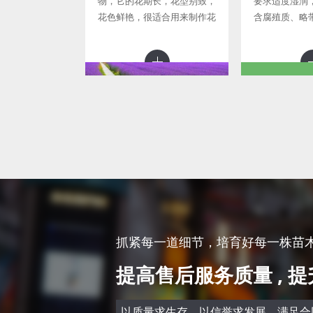
物，它的花期长，花型别致，
要求适度湿润
花色鲜艳，很适合用来制作花
含腐殖质、略
海，或者种植在庭院、公园等
壤； 生于沼泽
地，能很好的绿化和美化环
中； 生于浅水
境。 黑心菊的适应能力很
足，气候凉爽
强，生命力旺盛
耐半阴环
马鞭草
马
形态特征 多年生草本，高30-
马蔺根系发达
120厘米。茎四方形，近基部
1米，须根稠
可为圆形，节和棱上有硬毛。
状分布，这不
抓紧每一道细节，培育好每一株苗木 >
叶片卵圆形至倒卵形或长圆状
的抗性和适应
提高售后服务质量 , 
披针形，长2-8厘米，宽1-5厘
很强的缚土保水
米，基生叶的边缘通常有粗锯
直立生长的叶
齿和缺刻，茎
水分蒸发
以质量求生存，以信誉求发展，满足合