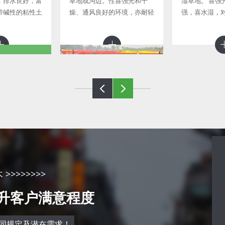
，排水良好，富
草地或沟边。性喜强光和干
湿草地。 喜强
带碱性的粘性土
燥、通风良好的环境，亦耐轻
强，喜水湿，
土壤或浅水层
度蔽阴，能耐-20℃的低温；
严，在深厚、
中； 喜阳光充
不择土壤，要求排水良好，耐
壤上生长更好
，耐寒力强，亦
贫瘠和干旱，忌雨涝积水。植
株强健，管理粗
兰花
地被菊
，入土深度可达
形态特征 地被菊属菊科、菊
密而发达，呈伞
属多年生宿根草本植物，其再
仅使它具有极强
生能力强，冬季地上部枝叶枯
>>>>>>>
性，也使它具有
死，地下匍匐茎越冬，早春萌
提升客户满意程度
能力。 马蔺
发新芽，初春至秋末依品种不
片可有效地减少
同依次开花。地被菊植株低
矮，开花早
同规定及潜在需求！