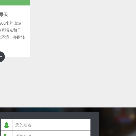
景天
1800米的山坡
性喜强光和干
的环境，亦耐轻
20℃的低温；
求排水良好，耐
忌雨涝积水。植
粗