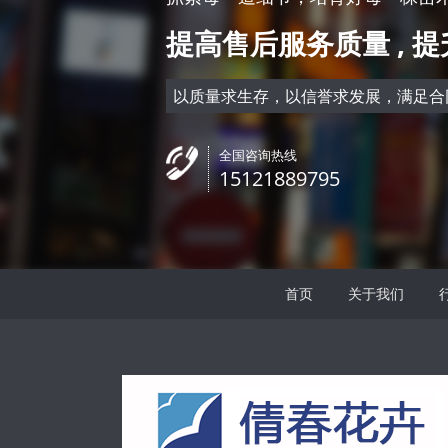
叶片卵圆形至倒卵形或长圆状
海，或者种植
提高售后服务质量 , 
披针形，长2-8厘米，宽1-5厘
地，能很好的
米，基生叶的边缘通常有粗锯
境。 黑心菊的
齿和缺刻，茎
强，生命力旺
以质量求生存，以信誉求发展，满足合
全国咨询热线
15121889795
首页
关于我们