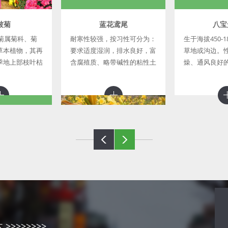
被菊
蓝花鸢尾
八宝
菊属菊科、菊
耐寒性较强，按习性可分为：
生于海拔450-
草本植物，其再
要求适度湿润，排水良好，富
草地或沟边。
季地上部枝叶枯
含腐殖质、略带碱性的粘性土
燥、通风良好
茎越冬，早春萌
壤； 生于沼泽土壤或浅水层
度蔽阴，能耐-
至秋末依品种不
中； 生于浅水中； 喜阳光充
不择土壤，要
地被菊植株低
足，气候凉爽，耐寒力强，亦
贫瘠和干旱，
耐半阴环
株强健，管理
心菊
金娃娃萱草[大花萱草]
常好的观赏植
喜光，耐干旱、湿润与半阴，
长，花型别致，
对土壤适应性强，但以土壤深
适合用来制作花
厚、富含腐殖质、排水良好的
>>>>>>>