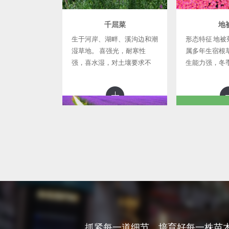
千屈菜
地
生于河岸、湖畔、溪沟边和潮
形态特征 地被
湿草地。 喜强光，耐寒性
属多年生宿根
强，喜水湿，对土壤要求不
生能力强，冬
严，在深厚、富含腐殖质的土
死，地下匍匐
壤上生长更好。
发新芽，初春
同依次开花。
矮，开花早
马鞭草
黑
形态特征 多年生草本，高30-
黑心菊是种非
120厘米。茎四方形，近基部
物，它的花期
可为圆形，节和棱上有硬毛。
花色鲜艳，很
抓紧每一道细节，培育好每一株苗木 >