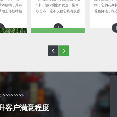
草本植物，其再
1米，须根稠密而发达，呈伞
物，它的花期
季地上部枝叶枯
状分布，这不仅使它具有极强
花色鲜艳，很
茎越冬，早春萌
的抗性和适应性，也使它具有
海，或者种植
至秋末依品种不
很强的缚土保水能力。 马蔺
地，能很好的
地被菊植株低
直立生长的叶片可有效地减少
境。 黑心菊的
水分蒸发
强，生命力旺
屈菜
八宝景天
畔、溪沟边和潮
生于海拔450-1800米的山坡
光，耐寒性
草地或沟边。性喜强光和干
对土壤要求不
燥、通风良好的环境，亦耐轻
>>>>>>>
富含腐殖质的土
度蔽阴，能耐-20℃的低温；
提升客户满意程度
。
不择土壤，要求排水良好，耐
贫瘠和干旱，忌雨涝积水。植