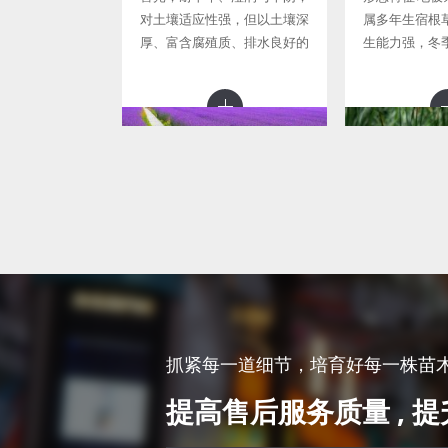
对土壤适应性强，但以土壤深
属多年生宿根
厚、富含腐殖质、排水良好的
生能力强，冬
肥沃的砂质壤土为好。病虫害
死，地下匍匐
少，在中性、偏碱性土壤中均
发新芽，初春
能生长良好。性耐寒，地下根
同依次开花。
茎能耐
矮，开花早
马鞭草
千
形态特征 多年生草本，高30-
生于河岸、湖
120厘米。茎四方形，近基部
湿草地。 喜强
可为圆形，节和棱上有硬毛。
强，喜水湿，
抓紧每一道细节，培育好每一株苗木 >
叶片卵圆形至倒卵形或长圆状
严，在深厚、
提高售后服务质量 , 
披针形，长2-8厘米，宽1-5厘
壤上生长更好
米，基生叶的边缘通常有粗锯