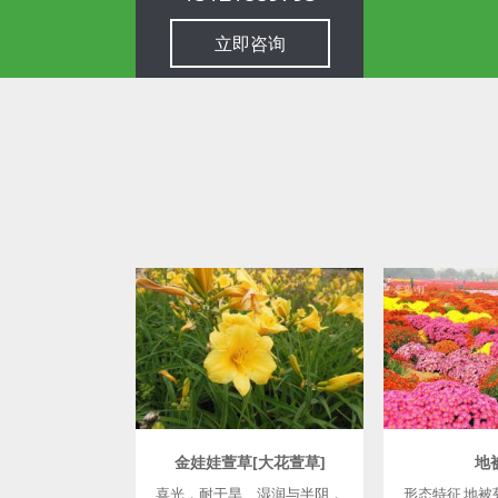
立即咨询
金娃娃萱草[大花萱草]
地
喜光，耐干旱、湿润与半阴，
形态特征 地被