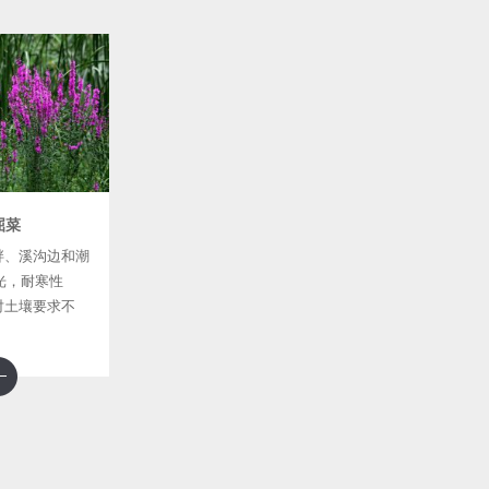
屈菜
畔、溪沟边和潮
光，耐寒性
对土壤要求不
富含腐殖质的土
。