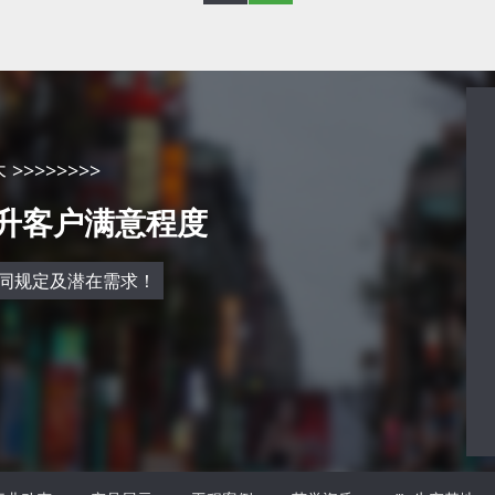
景天
马兰花
1800米的山坡
马蔺根系发达，入土深度可达
性喜强光和干
1米，须根稠密而发达，呈伞
的环境，亦耐轻
状分布，这不仅使它具有极强
>>>>>>>
20℃的低温；
的抗性和适应性，也使它具有
提升客户满意程度
求排水良好，耐
很强的缚土保水能力。 马蔺
忌雨涝积水。植
直立生长的叶片可有效地减少
粗
水分蒸发
同规定及潜在需求！