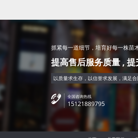
马鞭草
八宝
形态特征 多年生草本，高30-
生于海拔450-
120厘米。茎四方形，近基部
草地或沟边。
可为圆形，节和棱上有硬毛。
燥、通风良好
抓紧每一道细节，培育好每一株苗木 >
叶片卵圆形至倒卵形或长圆状
度蔽阴，能耐-
提高售后服务质量 , 
披针形，长2-8厘米，宽1-5厘
不择土壤，要
米，基生叶的边缘通常有粗锯
贫瘠和干旱，
齿和缺刻，茎
株强健，管理
以质量求生存，以信誉求发展，满足合
全国咨询热线
15121889795