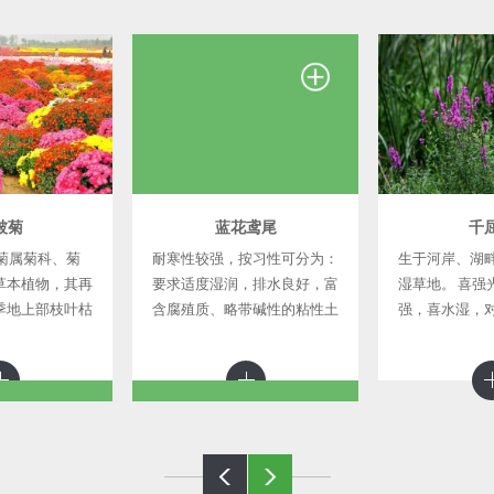
被菊
蓝花鸢尾
千
菊属菊科、菊
耐寒性较强，按习性可分为：
生于河岸、湖
草本植物，其再
要求适度湿润，排水良好，富
湿草地。 喜强
季地上部枝叶枯
含腐殖质、略带碱性的粘性土
强，喜水湿，
茎越冬，早春萌
壤； 生于沼泽土壤或浅水层
严，在深厚、
至秋末依品种不
中； 生于浅水中； 喜阳光充
壤上生长更好
地被菊植株低
足，气候凉爽，耐寒力强，亦
耐半阴环