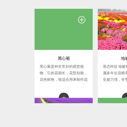
黑心菊
地
黑心菊是种非常好的观赏植
形态特征 地被
物，它的花期长，花型别致，
属多年生宿根
花色鲜艳，很适合用来制作花
生能力强，冬
海，或者种植在庭院、公园等
死，地下匍匐
地，能很好的绿化和美化环
发新芽，初春
境。 黑心菊的适应能力很
同依次开花。
强，生命力旺盛
矮，开花早