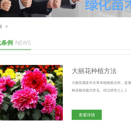
例
>
化条例
NEWS
大丽花种植方法
大丽花属多年生草本植物复合科，是
林涛栽培最为常见。经过研究人 […]
查看详情