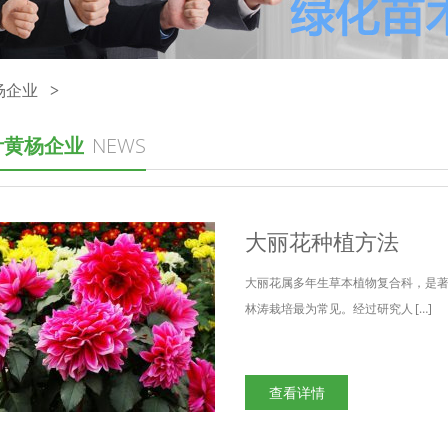
杨企业
>
叶黄杨企业
NEWS
大丽花种植方法
大丽花属多年生草本植物复合科，是
林涛栽培最为常见。经过研究人 […]
查看详情