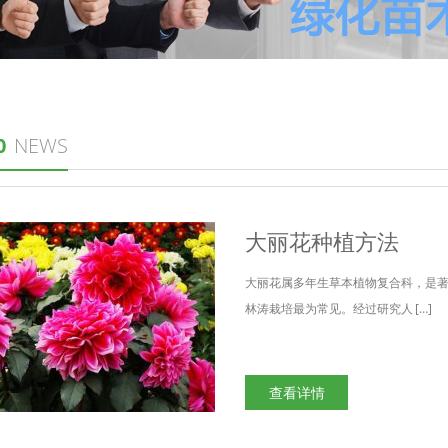
0
NEWS
大丽花种植方法
大丽花属多年生草本植物复合科，是
林涛栽培最为常见。经过研究人 […]
查看详情