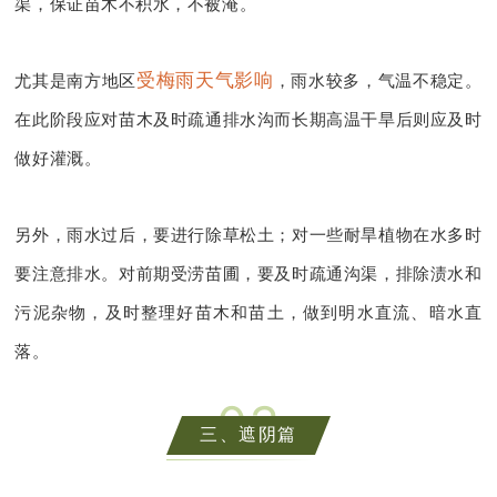
渠，保证苗木不积水，不被淹。
受梅雨天气影响
尤其是南方地区
，雨水较多，气温不稳定。
在此阶段应对苗木及时疏通排水沟而长期高温干旱后则应及时
做好灌溉。
另外，雨水过后，要进行除草松土；对一些耐旱植物在水多时
要注意排水。对前期受涝苗圃，要及时疏通沟渠，排除渍水和
污泥杂物，及时整理好苗木和苗土，做到明水直流、暗水直
落。
0
3
三、遮阴篇