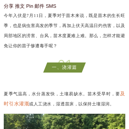
分享
推文
Pin
邮件
SMS
今年入伏是7月11日，夏季对于苗木来说，既是苗木的生长旺
季，也是
病虫害
高发的季节，再加上伏天
高温日灼
伤害，以及
局部地区的
涝害
、台风，苗木度夏难上难。那么，怎样才能避
免让你的苗子惨遭毒手呢？
0
1
一、浇灌篇
及
夏季气温高，水分蒸发快，土壤易缺水。苗木受旱时，要
时引水灌溉
或人工浇水，湿透苗床，以保持土壤湿润。