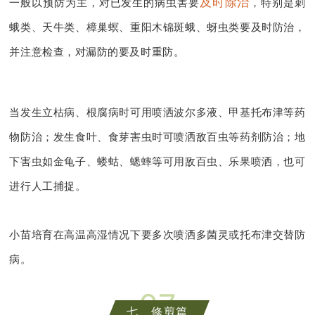
及时除治
一般以预防为主，对已发生的病虫害要
，特别是刺
蛾类、天牛类、樟巢螟、重阳木锦斑蛾、蚜虫类要及时防治，
并注意检查，对漏防的要及时重防。
当发生立枯病、根腐病
时可用喷洒波尔多液、甲基托布津等药
物防治；发生食叶、食芽害虫时可喷洒敌百虫等药剂防治；地
下害虫如金龟子、蝼蛄、蟋蟀等可用敌百虫、乐果喷洒，也可
进行人工捕捉。
小苗培育在高温高湿情况下要多次喷洒多菌灵或托布津交替防
病。
0
7
七、修剪篇