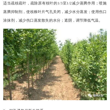
适当疏枝疏叶，疏除原有枝叶的1/3至1/2减少蒸腾作用；喷施
蒸腾抑制剂，使枝株叶片气孔关闭，减少水分蒸发；使用伤口
涂抹剂，减少伤口蒸发散失的水分；遮阴，调节降低气温。