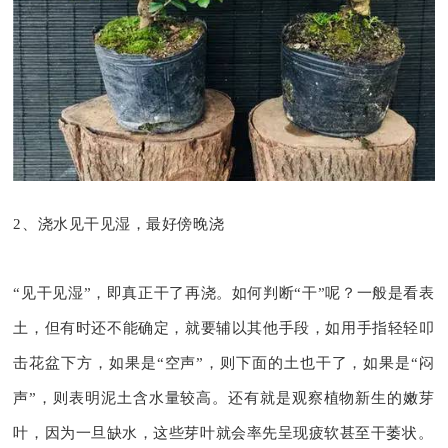
2、浇水见干见湿，最好傍晚浇
“见干见湿”，即真正干了再浇。如何判断“干”呢？一般是看表
土，但有时还不能确定，就要辅以其他手段，如用手指轻轻叩
击花盆下方，如果是“空声”，则下面的土也干了，如果是“闷
声”，则表明泥土含水量较高。还有就是观察植物新生的嫩芽
叶，因为一旦缺水，这些芽叶就会率先呈现疲软甚至干萎状。