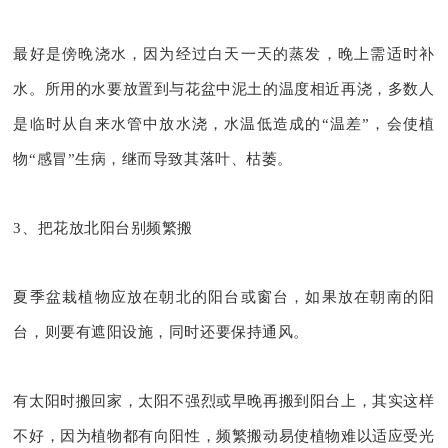
最好是傍晚浇水，因为经过白天一天的蒸发，晚上需适时补
水。所用的水要放置到与花盆中泥土的温度相近再浇，多数人
是临时从自来水管中放水浇，水温低造成的“温差”，会使植
物“感冒”生病，继而导致其落叶、枯萎。
3、把花放北阳台别频繁搬
夏季盆栽植物应放在朝北的阳台或窗台，如果放在朝南的阳
台，则要有遮阳设施，同时还要保持通风。
有太阳时搬回家，太阳不强烈或早晚再搬到阳台上，其实这样
不好，因为植物都有向阳性，频繁搬动易使植物难以适应受光