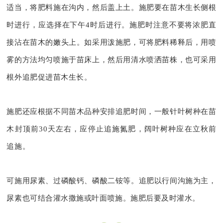
适当，将肥料施在沟内，然后盖上土。施肥要在苗木生长侧根
时进行，应选择在下午4时后进行。施肥时注意不要将浓肥直
接沾在苗木的嫩头上。如采用泼施肥，可将肥料稀释后，用喷
雾的方法均匀喷施于苗床上，然后用清水喷洒苗株，也可采用
根外追肥促进苗木生长。
施肥还应根据不同苗木品种安排追肥时间，一般针叶树种在苗
木封顶前30天左右，应停止追施氮肥，阔叶树种应在立秋前
追施。
可施用尿素、过磷酸钙、磷酸二铵等。追肥以行间沟施为主，
尿素也可结合灌水撒施或叶面喷施。施肥后要及时灌水。