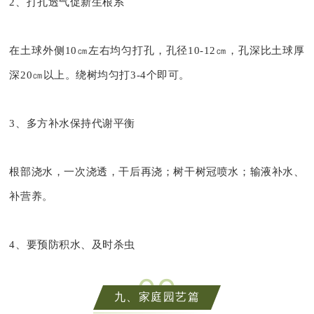
2、打孔透气促新生根系
在土球外侧10㎝左右均匀打孔，孔径10-12㎝，孔深比土球厚
深20㎝以上。绕树均匀打3-4个即可。
3、多方补水保持代谢平衡
根部浇水，一次浇透，干后再浇；树干树冠喷水；输液补水、
补营养。
4、要预防积水、及时杀虫
0
9
九、家庭园艺篇