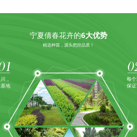
宁夏倩春花卉的
6大优势
精选种苗，源头把控品质！
银川，
每个
业基地
保证