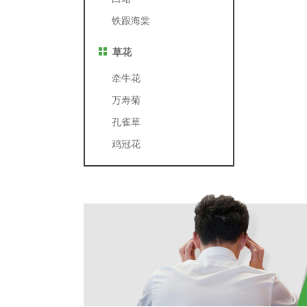
铁跟海棠
草花
牵牛花
万寿菊
孔雀草
鸡冠花