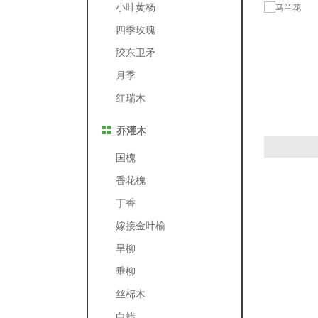
小叶黄杨
四季玫瑰
胶东卫矛
月季
红瑞木
乔灌木
国槐
香花槐
丁香
嫁接金叶榆
旱柳
垂柳
丝棉木
白蜡