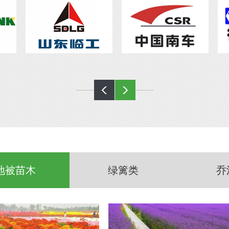
地被苗木
绿篱类
乔