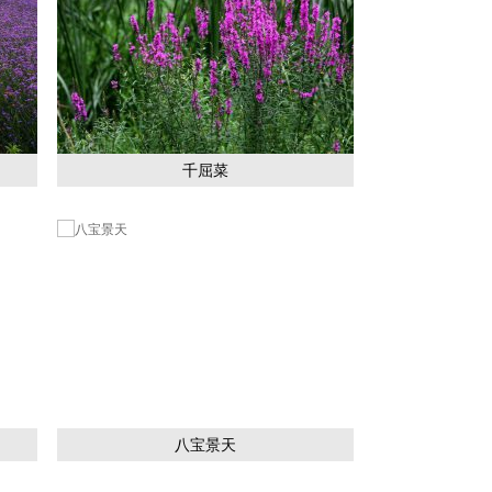
千屈菜
八宝景天