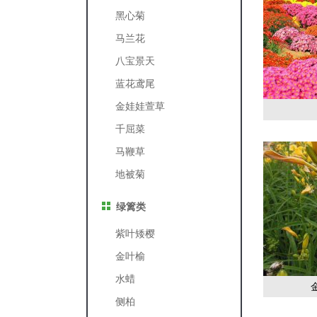
黑心菊
马兰花
八宝景天
蓝花鸢尾
金娃娃萱草
千屈菜
马鞭草
地被菊
绿篱类
紫叶矮樱
金叶榆
水蜡
侧柏