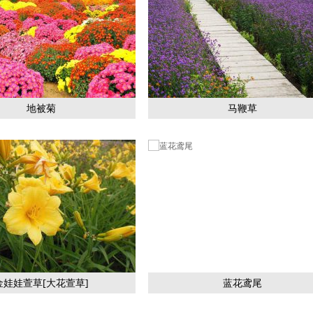
地被菊
马鞭草
金娃娃萱草[大花萱草]
蓝花鸢尾